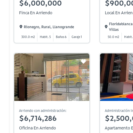
$6,000,000
$900,0
Finca En Arriendo
Local En Arrie
Floridablanca
Rionegro, Rural, Llanogrande
Villas
300.0 m2
Habit. 5
Baños 6
Garaje 1
50.0 m2
Habit.
Arriendo con administración:
Administración in
$6,714,286
$2,500
Oficina En Arriendo
Apartamento E