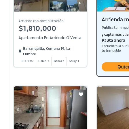
Arrienda m
Arriendo con administración:
$1,810,000
Publica tu inmue
y capta más clie
Apartamento En Arriendo O Venta
Pauta ahora
Encuentra la audi
Barranquilla, Comuna 19, La
tu inmueble
Cumbre
103.0 m2
Habit. 2
Baños 2
Garaje 1
Quie