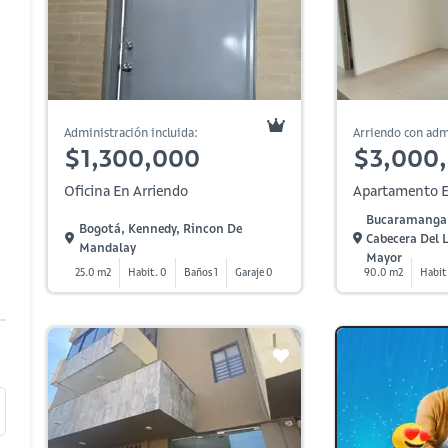
Administración incluida:
Arriendo con adm
$1,300,000
$3,000
Oficina En Arriendo
Apartamento E
Bucaramanga,
Bogotá, Kennedy, Rincon De
Cabecera Del 
Mandalay
Mayor
25.0 m2
Habit. 0
Baños 1
Garaje 0
90.0 m2
Habit