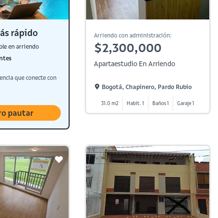
ás rápido
Arriendo con administración:
$2,300,000
ble en arriendo
ntes
Apartaestudio En Arriendo
encia que conecte con
Bogotá, Chapinero, Pardo Rubio
31.0 m2
Habit. 1
Baños 1
Garaje 1
ro pautar