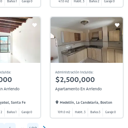
 0
Baños 1
Garaje 0
47.0 m2
Habit. 3
Baños 2
Garaje 0
cluida:
Administración incluida:
,000
$2,500,000
n Arriendo
Apartamento En Arriendo
yabal, Santa Fe
Medellín, La Candelaria, Boston
 2
Baños 1
Garaje 0
109.0 m2
Habit. 3
Baños 3
Garaje 0