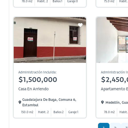
78.0 m2
Habit. 2
Baños 1
Garaje 0
75.0 m2
Habit.
Administración incluida:
Administración in
$1,500,000
$2,450
Casa En Arriendo
Apartamento E
Guadalajara De Buga, Comuna 6,
Medellín, Gua
Estambul
150.0 m2
Habit. 2
Baños 2
Garaje 1
78.0 m2
Habit.