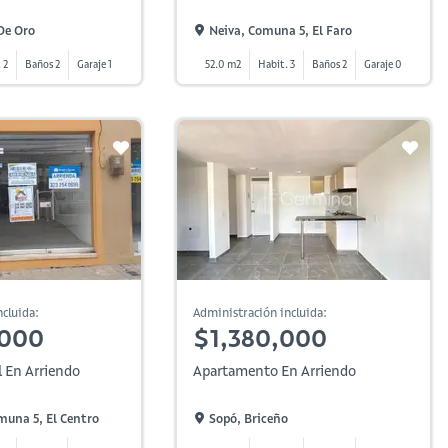
 De Oro
Neiva, Comuna 5, El Faro
 2
Baños 2
Garaje 1
52.0 m2
Habit. 3
Baños 2
Garaje 0
cluida:
Administración incluida:
,000
$1,380,000
l En Arriendo
Apartamento En Arriendo
muna 5, El Centro
Sopó, Briceño