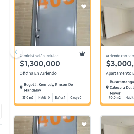
Administración incluida:
Arriendo con adm
$1,300,000
$3,000
Oficina En Arriendo
Apartamento E
Bucaramanga,
Bogotá, Kennedy, Rincon De
Cabecera Del 
Mandalay
Mayor
25.0 m2
Habit. 0
Baños 1
Garaje 0
90.0 m2
Habit