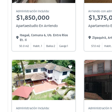
Administración incluida:
Arriendo con adm
$1,850,000
$1,375,
Apartaestudio En Arriendo
Apartamento E
Ibagué, Comuna 6, Ub. Entre Rios
Zipaquirá, Ar
Et. Ii
50.0 m2
Habit. 1
Baños 2
Garaje 1
57.0 m2
Habit.
Administración incluida:
Administración in