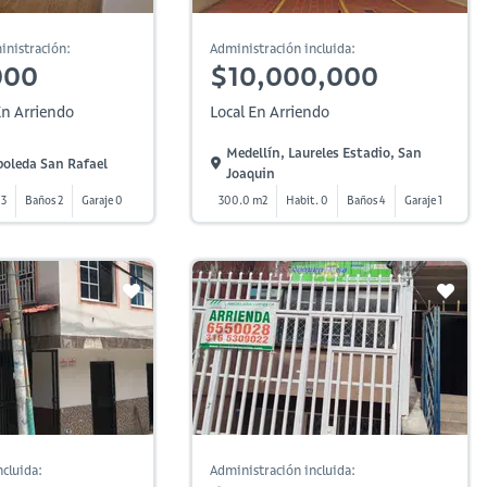
inistración:
Administración incluida:
000
$10,000,000
n Arriendo
Local En Arriendo
Medellín, Laureles Estadio, San
boleda San Rafael
Joaquin
 3
Baños 2
Garaje 0
300.0 m2
Habit. 0
Baños 4
Garaje 1
cluida:
Administración incluida: