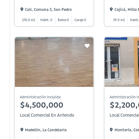
Cali, Comuna 3, San Pedro
Cajicá, Milla
278.0 m2
Habit. 0
Baños 0
Garaje 0
59.0 m2
Habit.
Administración incluida:
Administración in
$4,500,000
$2,200
Local Comercial En Arriendo
Local Comercia
Medellín, La Candelaria
Montería, Co