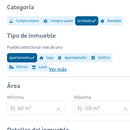
Categoría
Compra nuevo
Compra usado
Arriendo
Remates
Tipo de inmueble
Puedes seleccionar más de uno
Apartamento
Casa
Apartaestudio
Edificio
Oficina
Local
Ver más
Área
Mínima
Máxima
Detalles del inmueble