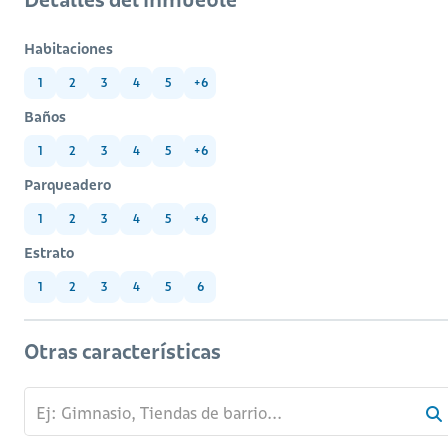
Habitaciones
1
2
3
4
5
+6
Baños
1
2
3
4
5
+6
Parqueadero
1
2
3
4
5
+6
Estrato
1
2
3
4
5
6
Otras características