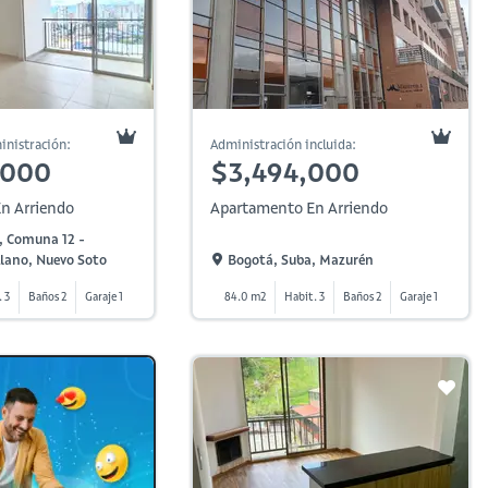
inistración:
Administración incluida:
,000
$3,494,000
n Arriendo
Apartamento En Arriendo
 Comuna 12 -
Llano, Nuevo Soto
Bogotá, Suba, Mazurén
. 3
Baños 2
Garaje 1
84.0 m2
Habit. 3
Baños 2
Garaje 1