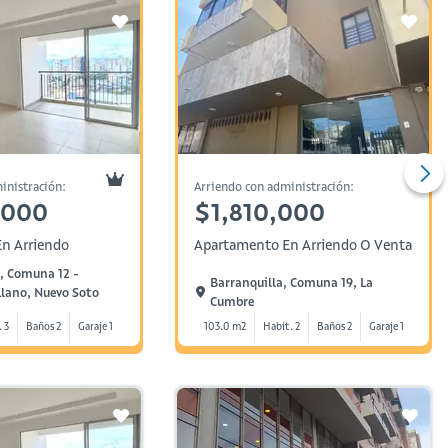
inistración:
Arriendo con administración:
,000
$1,810,000
n Arriendo
Apartamento En Arriendo O Venta
 Comuna 12 -
Barranquilla, Comuna 19, La
Llano, Nuevo Soto
Cumbre
. 3
Baños 2
Garaje 1
103.0 m2
Habit. 2
Baños 2
Garaje 1