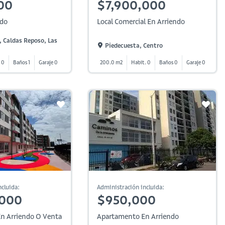
00
$7,900,000
ndo
Local Comercial En Arriendo
, Caldas Reposo, Las
Piedecuesta, Centro
 0
Baños 1
Garaje 0
200.0 m2
Habit. 0
Baños 0
Garaje 0
cluida:
Administración incluida:
,000
$950,000
n Arriendo O Venta
Apartamento En Arriendo