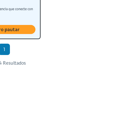
encia que conecte con
ro pautar
1
 4 Resultados