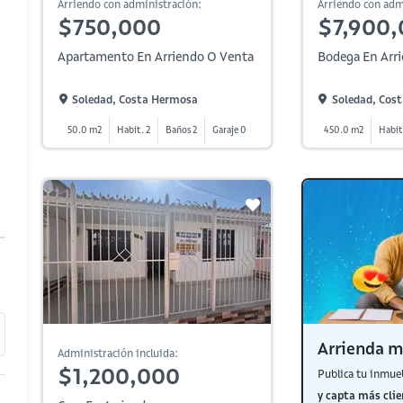
Arriendo con administración:
Arriendo con adm
$750,000
$7,900
Apartamento En Arriendo O Venta
Bodega En Arr
Soledad, Costa Hermosa
Soledad, Cos
50.0 m2
Habit. 2
Baños 2
Garaje 0
450.0 m2
Habit
Arrienda m
Administración incluida:
$1,200,000
Publica tu inmue
y capta más clie