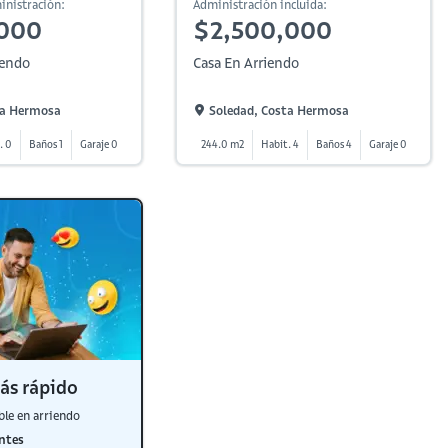
inistración:
Administración incluida:
,000
$2,500,000
iendo
Casa En Arriendo
ta Hermosa
Soledad, Costa Hermosa
. 0
Baños 1
Garaje 0
244.0 m2
Habit. 4
Baños 4
Garaje 0
ás rápido
ble en arriendo
ntes