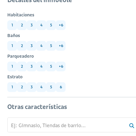
Habitaciones
1
2
3
4
5
+6
Baños
1
2
3
4
5
+6
Parqueadero
1
2
3
4
5
+6
Estrato
1
2
3
4
5
6
Otras características