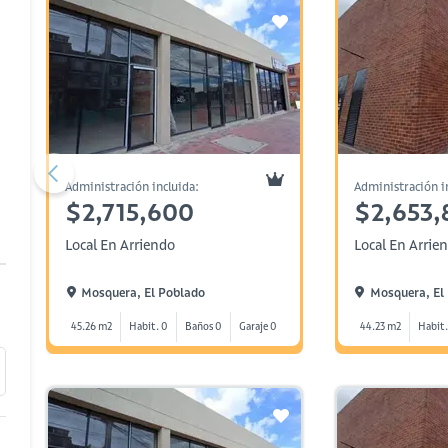
Administración incluida:
Administración i
$2,715,600
$2,653,
Local En Arriendo
Local En Arrie
Mosquera, El Poblado
Mosquera, El
45.26 m2
Habit. 0
Baños 0
Garaje 0
44.23 m2
Habit.