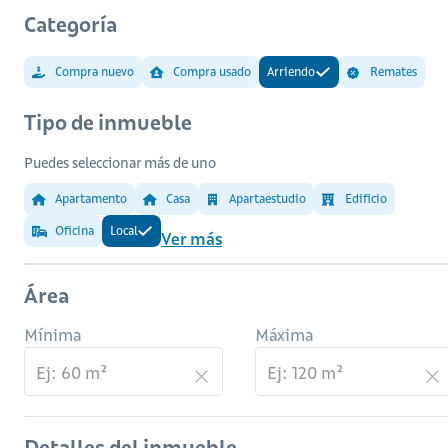
Categoría
Compra nuevo
Compra usado
Arriendo
Remates
Tipo de inmueble
Puedes seleccionar más de uno
Apartamento
Casa
Apartaestudio
Edificio
Oficina
Local
Ver más
Área
Mínima
Máxima
Detalles del inmueble