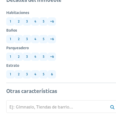
Habitaciones
1
2
3
4
5
+6
Baños
1
2
3
4
5
+6
Parqueadero
1
2
3
4
5
+6
Estrato
1
2
3
4
5
6
Otras características