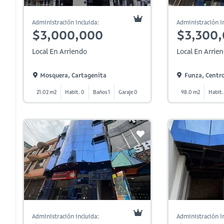
Administración incluida:
Administración in
$3,000,000
$3,300
Local En Arriendo
Local En Arrie
Mosquera, Cartagenita
Funza, Centr
21.02 m2
Habit. 0
Baños 1
Garaje 0
98.0 m2
Habit.
Administración incluida:
Administración in