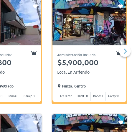
ncluida:
Administración incluida:
800
$5,900,000
ndo
Local En Arriendo
 Poblado
Funza, Centro
 0
Baños 0
Garaje 0
122.0 m2
Habit. 0
Baños 1
Garaje 0