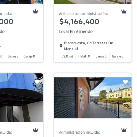
cluida:
Arriendo con administración:
,000
$4,166,400
ndo
Local En Arriendo
Piedecuesta, Cn Terrazas De
o
Menzuli
 0
Baños 2
Garaje 0
72.0 m2
Habit. 0
Baños 0
Garaje 0
cluida:
Administración incluida: