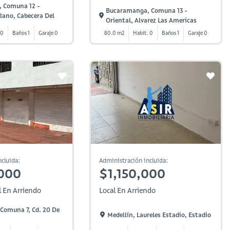
 Comuna 12 -
Bucaramanga, Comuna 13 -
lano, Cabecera Del
Oriental, Alvarez Las Americas
 0
Baños 1
Garaje 0
80.0 m2
Habit. 0
Baños 1
Garaje 0
cluida:
Administración incluida:
000
$1,150,000
l En Arriendo
Local En Arriendo
 Comuna 7, Cd. 20 De
Medellín, Laureles Estadio, Estadio