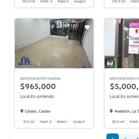
145.0 m2
Habit. 0
Baños 3
Garaje 0
270.0 m2
Habit
Administración incluida:
Administración in
$965,000
$5,000
Local En Arriendo
Local En Arrie
Caldas, Caldas
Medellín, La 
32.0 m2
Habit. 0
Baños 1
Garaje 0
80.0 m2
Habit.