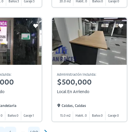
. 0
Baños 3
Garaje 3
20.0 m2
Habit. 0
Baños 0
Garaje 0
cluida:
Administración incluida:
,000
$500,000
ndo
Local En Arriendo
Candelaria
Caldas, Caldas
 0
Baños 0
Garaje 1
15.0 m2
Habit. 0
Baños 0
Garaje 0