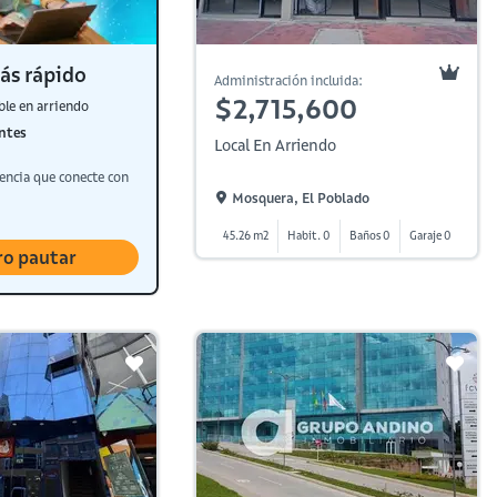
ás rápido
Administración incluida:
$2,715,600
ble en arriendo
ntes
Local En Arriendo
encia que conecte con
Mosquera, El Poblado
45.26 m2
Habit. 0
Baños 0
Garaje 0
ro pautar