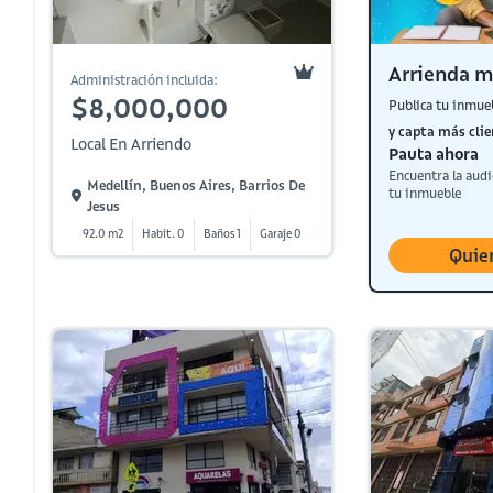
Arrienda m
Administración incluida:
$8,000,000
Publica tu inmue
y capta más clie
Local En Arriendo
Pauta ahora
Encuentra la audi
Medellín, Buenos Aires, Barrios De
tu inmueble
Jesus
92.0 m2
Habit. 0
Baños 1
Garaje 0
Quie