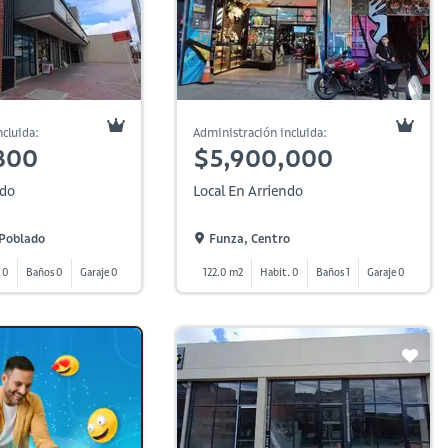
cluida:
Administración incluida:
800
$5,900,000
ndo
Local En Arriendo
 Poblado
Funza, Centro
 0
Baños 0
Garaje 0
122.0 m2
Habit. 0
Baños 1
Garaje 0