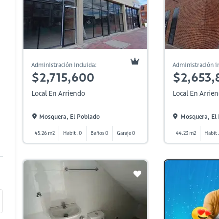
Administración incluida:
Administración in
$2,715,600
$2,653,
Local En Arriendo
Local En Arrie
Mosquera, El Poblado
Mosquera, El
45.26 m2
Habit. 0
Baños 0
Garaje 0
44.23 m2
Habit.