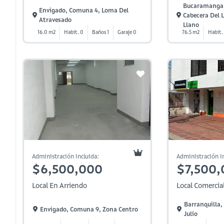
Bucaramanga,
Envigado, Comuna 4, Loma Del
Cabecera Del L
Atravesado
Llano
16.0 m2
Habit. 0
Baños 1
Garaje 0
76.5 m2
Habit.
Administración incluida:
Administración in
$6,500,000
$7,500,
Local En Arriendo
Local Comercia
Barranquilla,
Envigado, Comuna 9, Zona Centro
Julio