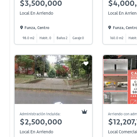
$3,500,000
$4,000
Local En Arriendo
Local En Arrie
Funza, Centro
Funza, Centr
98.0 m2
Habit. 0
Baños 2
Garaje 0
160.0 m2
Habit
Administración incluida:
Arriendo con adm
$2,500,000
$12,207
Local En Arriendo
Local Comercia