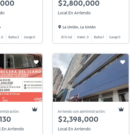
,000
$2,800,000
ndo
Local En Arriendo
o
La Unión, La Unión
. 0
Baños 2
Garaje 0
87.0 m2
Habit. 0
Baños 1
Garaje 0
inistración:
Arriendo con administración:
,130
$2,398,000
l En Arriendo
Local En Arriendo