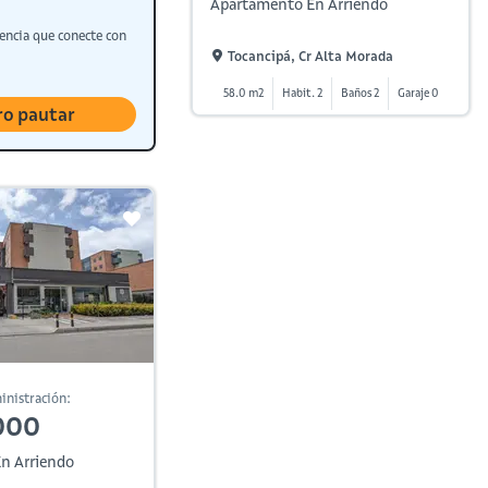
Apartamento En Arriendo
encia que conecte con
Tocancipá, Cr Alta Morada
58.0 m2
Habit. 2
Baños 2
Garaje 0
ro pautar
inistración:
000
n Arriendo