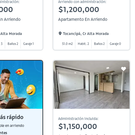
inistración:
Arriendo con administración:
,000
$1,200,000
n Arriendo
Apartamento En Arriendo
 Alta Morada
Tocancipá, Cr Alta Morada
 3
Baños 2
Garaje 1
51.0 m2
Habit. 2
Baños 2
Garaje 0
ás rápido
Administración incluida:
$1,150,000
ble en arriendo
ntes