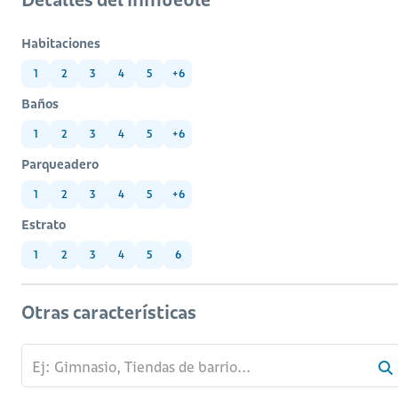
Habitaciones
1
2
3
4
5
+6
Baños
1
2
3
4
5
+6
Parqueadero
1
2
3
4
5
+6
Estrato
1
2
3
4
5
6
Otras características