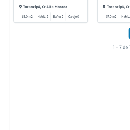
Tocancipá, Cr Alta Morada
Tocancipá, Cr
62.0 m2
Habit. 2
Baños 2
Garaje 0
57.0 m2
Habit.
1 - 7 de