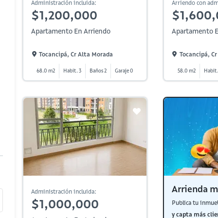
Administración incluida:
Arriendo con adm
$1,200,000
$1,600
Apartamento En Arriendo
Apartamento E
Tocancipá, Cr Alta Morada
Tocancipá, Cr
68.0 m2
Habit. 3
Baños 2
Garaje 0
58.0 m2
Habit.
Arrienda m
Administración incluida:
$1,000,000
Publica tu inmue
y capta más clie