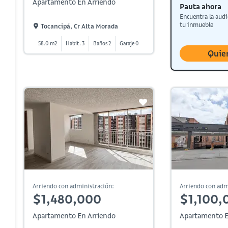
Apartamento En Arriendo
Pauta ahora
Encuentra la audi
tu inmueble
Tocancipá, Cr Alta Morada
58.0 m2
Habit. 3
Baños 2
Garaje 0
Quie
Arriendo con administración:
Arriendo con adm
$1,480,000
$1,100,
Apartamento En Arriendo
Apartamento E