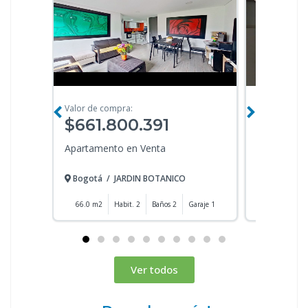
Valor de compra:
Valor de co
$661.800.391
$603.
Apartamento en Venta
Apartament
Bogotá
/
JARDIN BOTANICO
Bogotá
/
66.0 m2
Habit. 2
Baños 2
Garaje 1
67.0 m2
Ver todos