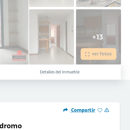
+13
ver fotos
Detalles del inmueble
Compartir
lodromo