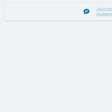
¿Aún tie
¡Hablem