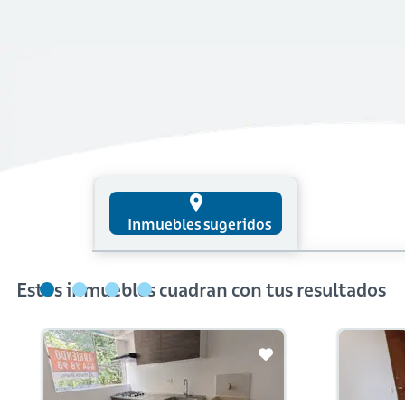
place
Inmuebles sugeridos
Estos inmuebles cuadran con tus resultados