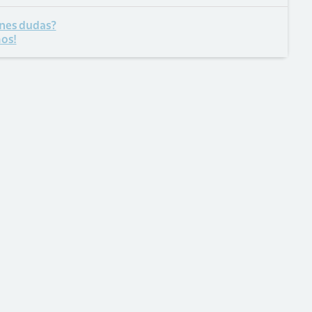
nes dudas?
os!