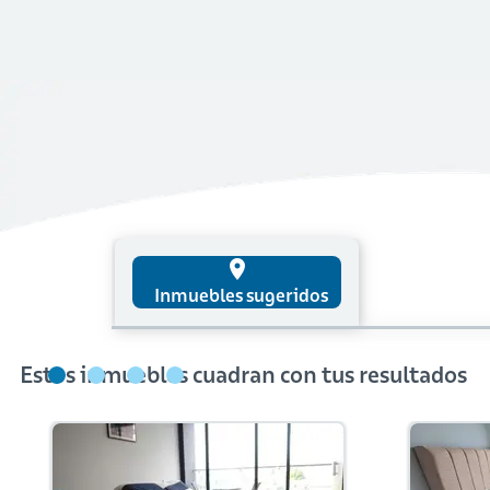
place
Inmuebles sugeridos
Estos inmuebles cuadran con tus resultados