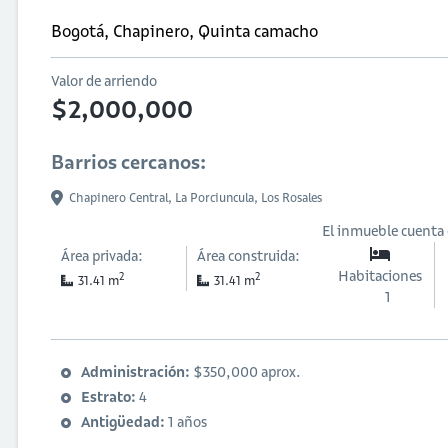
Bogotá, Chapinero, Quinta camacho
Valor de arriendo
$2,000,000
Barrios cercanos:
Chapinero Central,
La Porciuncula,
Los Rosales
El inmueble cuenta
Área privada:
Área construida:
Habitaciones
2
2
31.41 m
31.41 m
1
Administración:
$350,000 aprox.
Estrato:
4
Antigüedad:
1 años