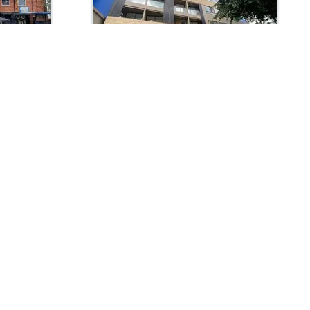
Arriendo con administración:
$1,800,000
Apartaestudio En Arriendo
Bogotá, Chapinero Norte
Garaje 0
26.0 m2
Habit. 1
Baños 1
Garaje 0