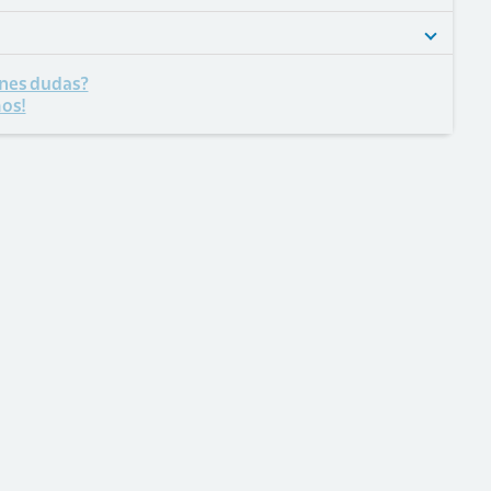
nes dudas?
os!