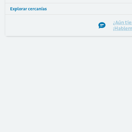
Explorar cercanías
¿Aún tie
¡Hablem