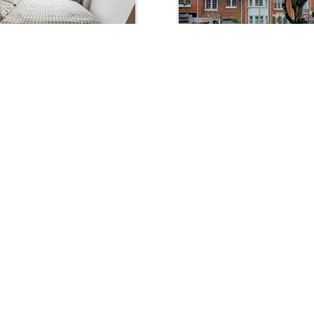
ción
con administración:
Arriendo con administración:
05,000
$1,850,000
tudio En Arriendo
Apartaestudio En Arriendo
, Colombia
Bogotá, Quinta Camacho
Habit. 1
Baños 1
Garaje 0
28.0 m2
Habit. 1
Baños 1