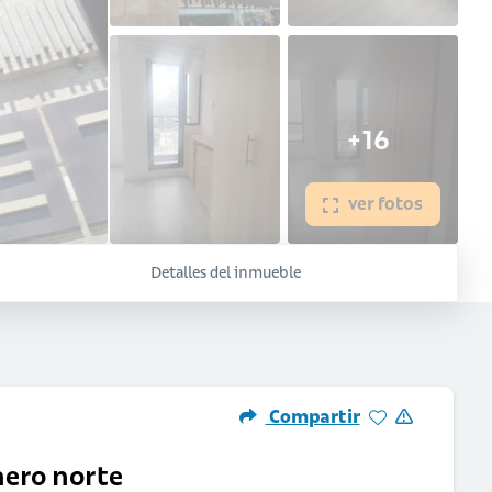
+16
ver fotos
Detalles del inmueble
Compartir
nero norte