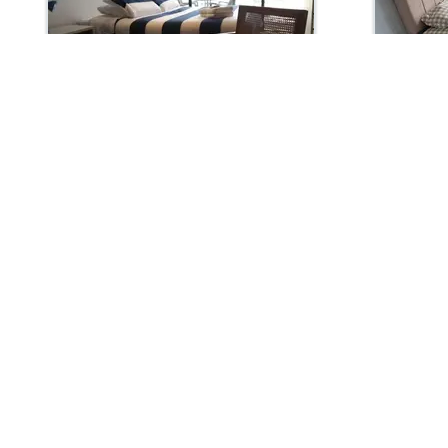
En Construcción
En Construc
Arriendo con administración:
Arriendo 
$2,144,900
$2,1
Apartaestudio En Arriendo
Apartaes
Bogotá, Quinta Camacho
Bogotá
30.31 m2
Habit. 1
Baños 1
Garaje 0
15.32 m2