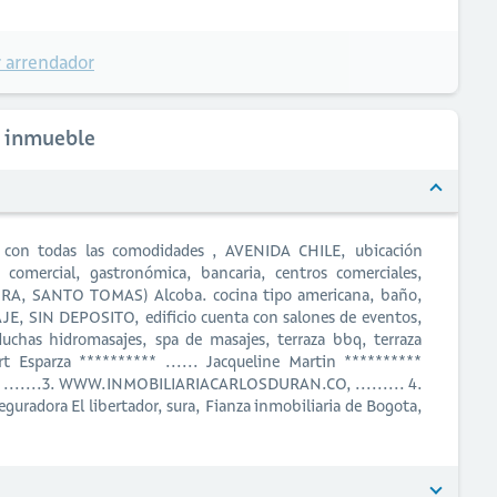
 arrendador
l inmueble
 con todas las comodidades , AVENIDA CHILE, ubicación
a comercial, gastronómica, bancaria, centros comerciales,
A, SANTO TOMAS) Alcoba. cocina tipo americana, baño,
JE, SIN DEPOSITO, edificio cuenta con salones de eventos,
duchas hidromasajes, spa de masajes, terraza bbq, terraza
ert Esparza ********** ...... Jacqueline Martin **********
via, .......3. WWW.INMOBILIARIACARLOSDURAN.CO, ......... 4.
guradora El libertador, sura, Fianza inmobiliaria de Bogota,