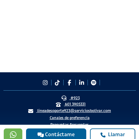
#923
601 3905331
lineadesoporte923@serviciosbolivar.com
Canales de preferencia
Preguntas frecuentes
Contáctame
Llamar