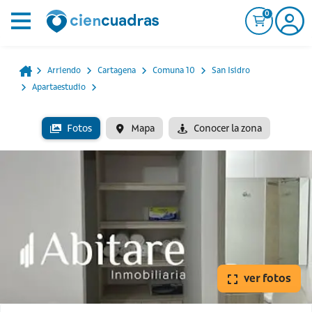
0
Arriendo
Cartagena
Comuna 10
San Isidro
Apartaestudio
Fotos
Mapa
Conocer la zona
ver fotos