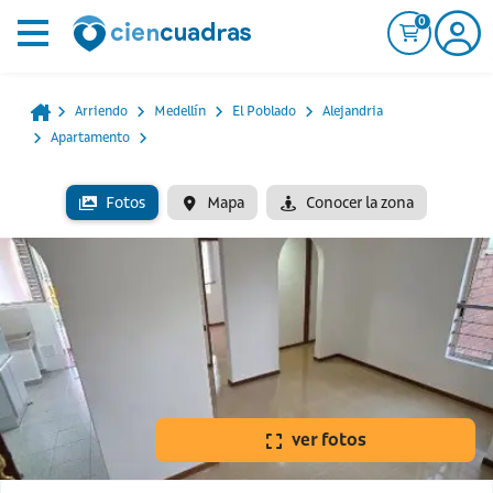
0
Arriendo
Medellín
El Poblado
Alejandria
Apartamento
Fotos
Mapa
Conocer la zona
ver fotos