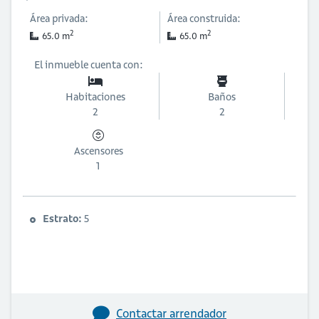
Área privada:
Área construida:
2
2
65.0 m
65.0 m
El inmueble cuenta con:
Habitaciones
Baños
2
2
Ascensores
1
Estrato:
5
Contactar arrendador