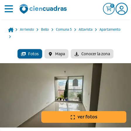
0
Arriendo
Bello
Comuna 5
Altavista
Apartamento
Fotos
Mapa
Conocer la zona
ver fotos