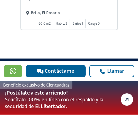
Bello, El Rosario
Bello
60.0 m2
Habit. 2
Baños 1
Garaje 0
5
Contáctame
Llamar
#923
Beneficio exclusivo de Ciencuadras
601 3905331
¡Postúlate a este arriendo!
lineadesoporte923@serviciosbolivar.com
Solicítalo 100% en línea con el respaldo y la
Canales de preferencia
seguridad de
El Libertador.
Preguntas frecuentes
Políticas de Cookies
Términos y Condiciones