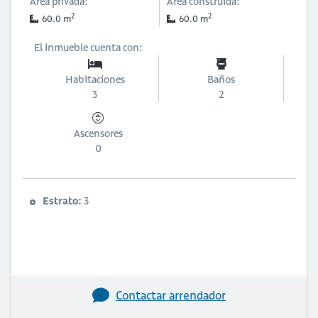
Área privada:
Área construida:
2
2
60.0 m
60.0 m
El inmueble cuenta con:
Habitaciones
Baños
3
2
Ascensores
0
Estrato:
3
Contactar arrendador