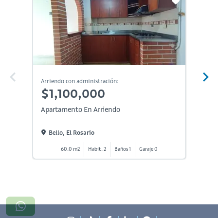
Arriendo con administración:
Arriendo
$1,100,000
$1,
Apartamento En Arriendo
Aparta
Bello, El Rosario
Bello
60.0 m2
Habit. 2
Baños 1
Garaje 0
5