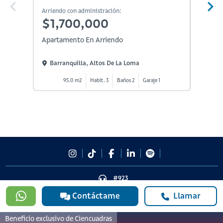
Arriendo con administración:
Arriendo
$1,700,000
$1,
Apartamento En Arriendo
Aparta
Barranquilla, Altos De La Loma
Barra
95.0 m2
Habit. 3
Baños 2
Garaje 1
#923
601 3905331
Contáctame
Llamar
lineadesoporte923@serviciosbolivar.com
Canales de preferencia
Beneficio exclusivo de Ciencuadras
Preguntas frecuentes