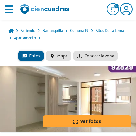
0
Arriendo
Barranquilla
Comuna 19
Altos De La Loma
Apartamento
Fotos
Mapa
Conocer la zona
ver fotos