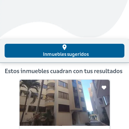
place
Inmuebles sugeridos
Estos inmuebles cuadran con tus resultados
En Constr