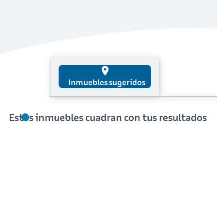
place
Inmuebles sugeridos
Estos inmuebles cuadran con tus resultados