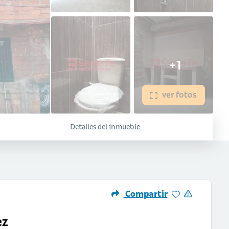
+1
ver fotos
Detalles del inmueble
Compartir
ez