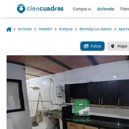
Arriendo
Compra
Trámi
Arriendo
Medellín
Aranjuez
Bermejal Los Alamos
Apart
Fotos
Mapa