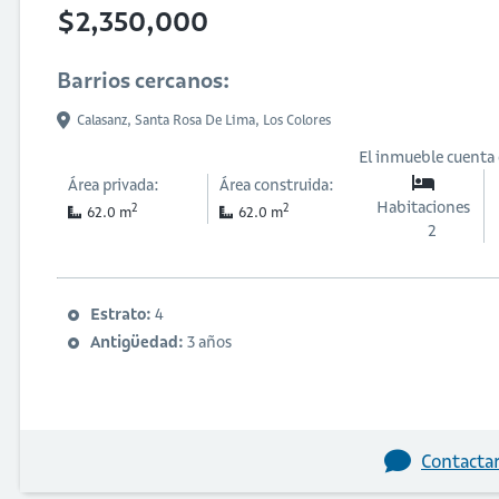
$2,350,000
Barrios cercanos:
Calasanz,
Santa Rosa De Lima,
Los Colores
El inmueble cuenta
Área privada:
Área construida:
Habitaciones
2
2
62.0 m
62.0 m
2
Estrato:
4
Antigüedad:
3 años
Contactar