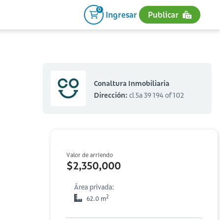
0
Ingresar
Publicar
Conaltura Inmobiliaria
Dirección:
cl 5a 39 194 of 102
Valor de arriendo
$2,350,000
Área privada:
2
62.0 m