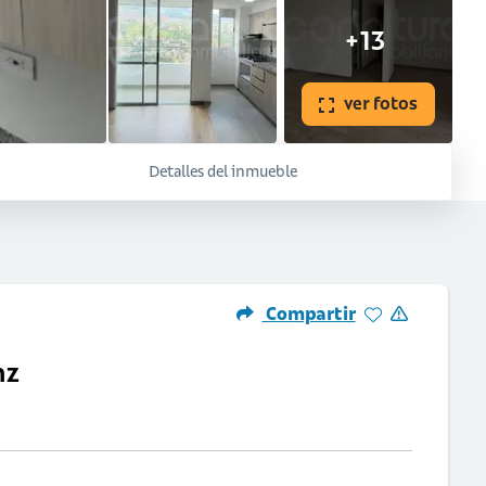
+13
ver fotos
Detalles del inmueble
Compartir
nz