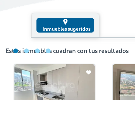
place
Inmuebles sugeridos
Estos inmuebles cuadran con tus resultados
Arriendo con administración:
Arriendo 
$2,550,000
$2,6