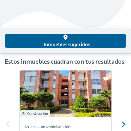
place
Inmuebles sugeridos
Estos inmuebles cuadran con tus resultados
En Construcción
En Constr
Arriendo con administración:
Arriendo