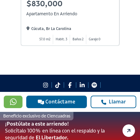
$830,000
$90
Apartamento En Arriendo
Aparta
Cúcuta, Br La Carolina
Cúcut
57.0 m2
Habit. 3
Baños 2
Garaje 0
6
#923
Contáctame
Llamar
601 3905331
lineadesoporte923@serviciosbolivar.com
Beneficio exclusivo de Ciencuadras
Canales de preferencia
¡Postúlate a este arriendo!
Preguntas frecuentes
Solicítalo 100% en línea con el respaldo y la
seguridad de
El Libertador.