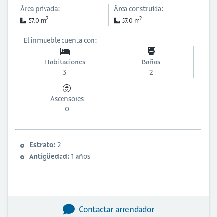
Área privada:
Área construida:
2
2
57.0 m
57.0 m
El inmueble cuenta con:
Habitaciones
Baños
3
2
Ascensores
0
Estrato:
2
Antigüedad:
1 años
Contactar arrendador