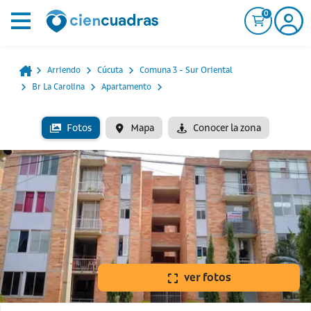
0
Arriendo
Cúcuta
Comuna 3 - Sur Oriental
Br La Carolina
Apartamento
Fotos
Mapa
Conocer la zona
ver fotos