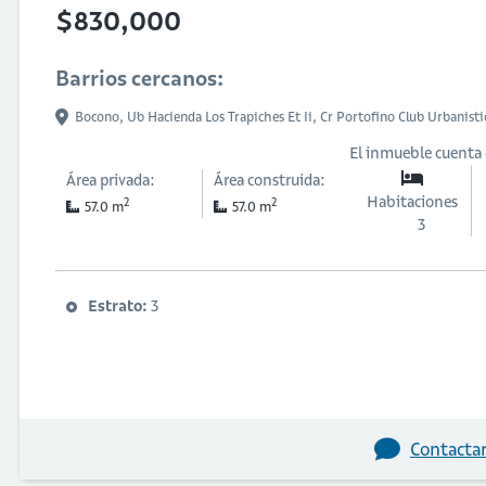
$830,000
Barrios cercanos:
Bocono,
Ub Hacienda Los Trapiches Et Ii,
Cr Portofino Club Urbanist
El inmueble cuenta
Área privada:
Área construida:
Habitaciones
2
2
57.0 m
57.0 m
3
Estrato:
3
Contactar