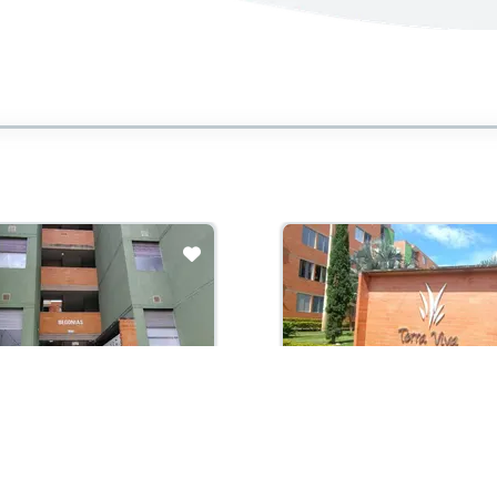
ción
En Construcción
con administración:
Arriendo con administración:
0,000
$850,000