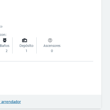
ico
 con:
Baños
Depósito
Ascensores
2
1
0
 arrendador