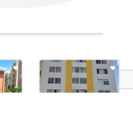
En Construcción
Arriendo con administración:
$950,000