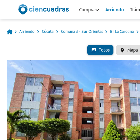
Arriendo
Compra
Trámi
Arriendo
Cúcuta
Comuna 3 - Sur Oriental
Br La Carolina
Fotos
Mapa