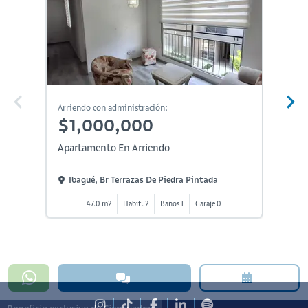
En Constr
Arriendo con administración:
Arriendo
$1,000,000
$1,
Apartamento En Arriendo
Aparta
Ibagué, Br Terrazas De Piedra Pintada
Ibagu
47.0 m2
Habit. 2
Baños 1
Garaje 0