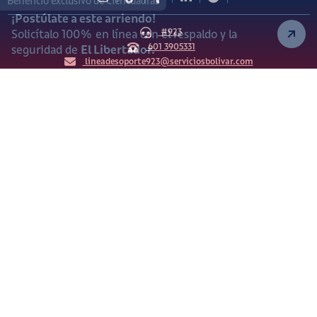
Beneficio exclusivo de Ciencuadras
¡Postúlate a este arriendo!
#923
Solicítalo 100% en línea con el respaldo y la
601 3905331
seguridad de
El Libertador.
lineadesoporte923@serviciosbolivar.com
Canales de preferencia
Preguntas frecuentes
Políticas de Cookies
Términos y Condiciones
Política de Tratamiento de Datos Personales
Vigilado Superintendencia de Industria y Comercio (SIC)
Ciencuadras 2026 © - Servicios Bolívar S.A. NIT:
900.311.092-7. Dirección de notificaciones: Av. Cl 26 # 69 76
Bogotá D.C.