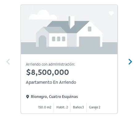
Arriendo con administración:
Arriendo
$8,500,000
$7,
Apartamento En Arriendo
Aparta
Rionegro, Cuatro Esquinas
Rion
150.0 m2
Habit. 2
Baños 3
Garaje 2