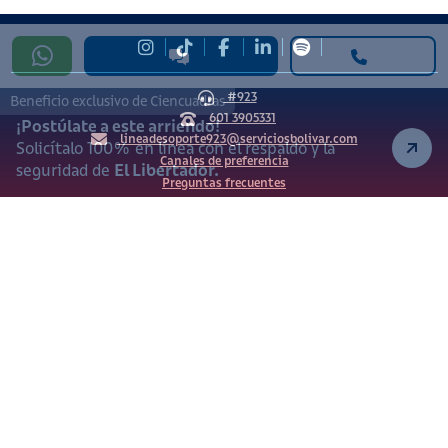
#923
Beneficio exclusivo de Ciencuadras
601 3905331
¡Postúlate a este arriendo!
lineadesoporte923@serviciosbolivar.com
Solicítalo 100% en línea con el respaldo y la
Canales de preferencia
seguridad de
El Libertador.
Preguntas frecuentes
Políticas de Cookies
Términos y Condiciones
Política de Tratamiento de Datos Personales
Vigilado Superintendencia de Industria y Comercio (SIC)
Ciencuadras 2026 © - Servicios Bolívar S.A. NIT:
900.311.092-7. Dirección de notificaciones: Av. Cl 26 # 69 76
Bogotá D.C.