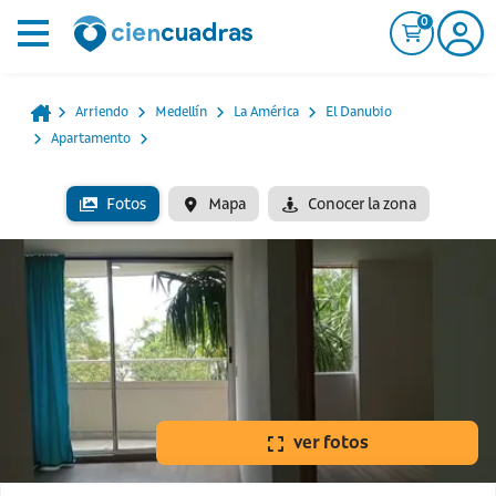
0
Arriendo
Medellín
La América
El Danubio
Apartamento
Fotos
Mapa
Conocer la zona
ver fotos