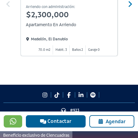
Arriendo con administración:
Arriendo
$2,300,000
$2,
Apartamento En Arriendo
Aparta
Medellín, El Danubio
Medel
70.0 m2
Habit. 3
Baños 2
Garaje 0
#923
601 3905331
Contactar
Agendar
lineadesoporte923@serviciosbolivar.com
Canales de preferencia
Beneficio exclusivo de Ciencuadras
Preguntas frecuentes