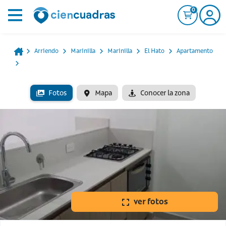
0
Arriendo
Marinilla
Marinilla
El Hato
Apartamento
Fotos
Mapa
Conocer la zona
ver fotos