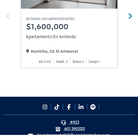
Arriendo con administración:
Arriendo
$1,600,000
$1,
Apartamento En Arriendo
Aparta
Marinilla, Cd. El Artesanal
Marin
60.0 m2
Habit. 2
Baños 2
Garaje 1
#923
601 3905331
lineadesoporte923@serviciosbolivar.com