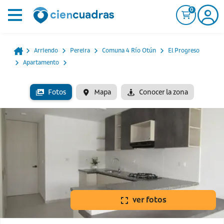
0
Arriendo
Pereira
Comuna 4 Río Otún
El Progreso
Apartamento
Fotos
Mapa
Conocer la zona
ver fotos