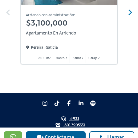
Arriendo con administración:
Arriendo
$3,100,000
$2,
Apartamento En Arriendo
Aparta
Pereira, Galicia
Perei
80.0 m2
Habit. 3
Baños 2
Garaje 2
9
#923
601 3905331
lineadesoporte923@serviciosbolivar.com
Contáctame
Llamar