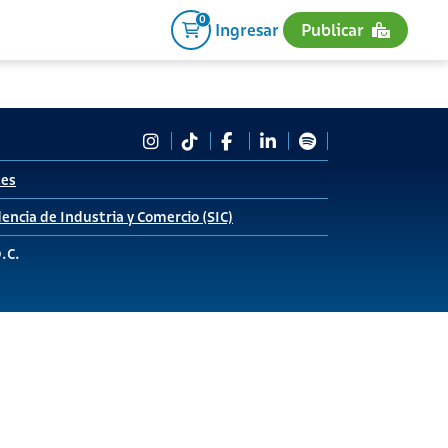
0
Ingresar
Publicar
tes
encia de Industria y Comercio (SIC)
D.C.