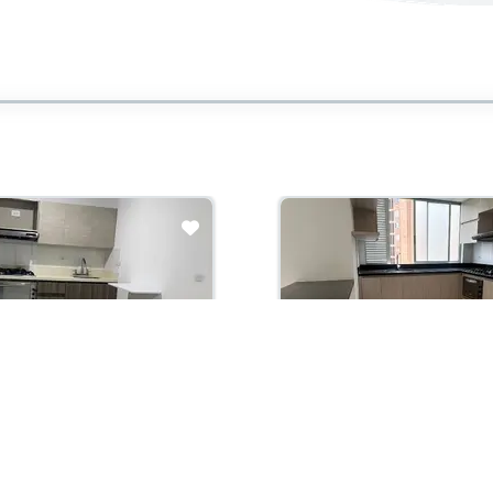
con administración:
Arriendo con administración:
00,000
$4,300,000
ento En Arriendo
Apartamento En Arriendo