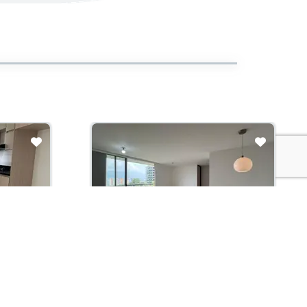
Arriendo con administración:
$3,550,000
Apartamento En Arriendo