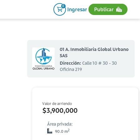
0
Ingresar
Publicar
01 A. Inmobiliaria Global Urbano
SAS
Dirección:
Calle 10 # 30 - 30
Oficina 219
Valor de arriendo
$3,900,000
Área privada:
2
90.0 m