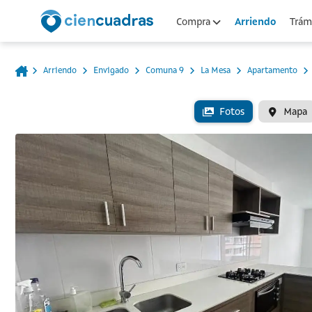
Arriendo
Compra
Trámi
Arriendo
Envigado
Comuna 9
La Mesa
Apartamento
Fotos
Mapa