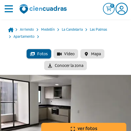
0
Arriendo
Medellín
La Candelaria
Las Palmas
Apartamento
Fotos
Video
Mapa
Conocer la zona
ver fotos