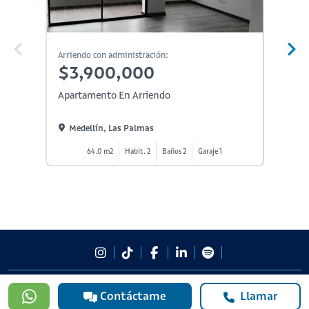
Arriendo con administración:
Arriendo
$3,900,000
$4,
Apartamento En Arriendo
Aparta
Medellín, Las Palmas
Medel
64.0 m2
Habit. 2
Baños 2
Garaje 1
1
#923
Contáctame
Llamar
601 3905331