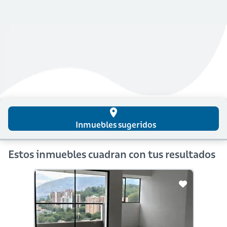
place
Inmuebles sugeridos
Estos inmuebles cuadran con tus resultados