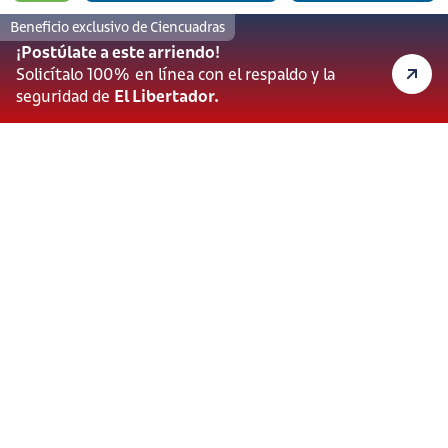
lineadesoporte923@serviciosbolivar.com
Beneficio exclusivo de Ciencuadras
Canales de preferencia
¡Postúlate a este arriendo!
Preguntas frecuentes
Solicítalo 100% en línea con el respaldo y la
seguridad de
El Libertador.
Políticas de Cookies
Términos y Condiciones
Política de Tratamiento de Datos Personales
Vigilado Superintendencia de Industria y Comercio (SIC)
Ciencuadras 2026 © - Servicios Bolívar S.A. NIT:
900.311.092-7. Dirección de notificaciones: Av. Cl 26 # 69 76
Bogotá D.C.