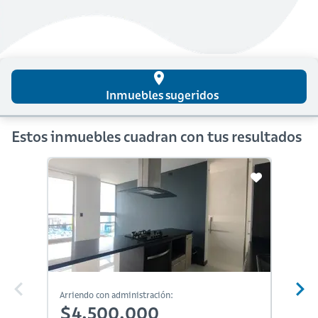
place
Inmuebles sugeridos
Estos inmuebles cuadran con tus resultados
Arriendo con administración:
Arriendo
$4,500,000
$3,