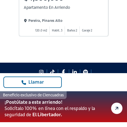
Apartamento En Arriendo
Aparta
Pereira, Pinares Alto
Perei
120.0 m2
Habit. 3
Baños 2
Garaje 2
1
Llamar
#923
601 3905331
Beneficio exclusivo de Ciencuadras
lineadesoporte923@serviciosbolivar.com
¡Postúlate a este arriendo!
Canales de preferencia
Solicítalo 100% en línea con el respaldo y la
Preguntas frecuentes
seguridad de
El Libertador.
Políticas de Cookies