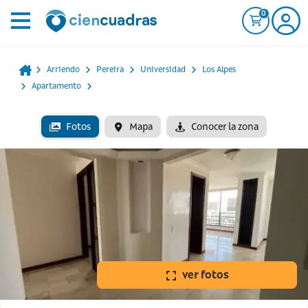
0
Arriendo
Pereira
Universidad
Los Alpes
Apartamento
Fotos
Mapa
Conocer la zona
ver fotos