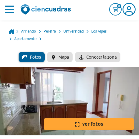
0
Arriendo
Pereira
Universidad
Los Alpes
Apartamento
Fotos
Mapa
Conocer la zona
ver fotos