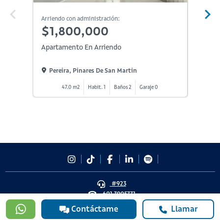
Arriendo con administración:
Arriendo
$1,800,000
$2,
Apartamento En Arriendo
Aparta
Pereira, Pinares De San Martin
Perei
47.0 m2
Habit. 1
Baños 2
Garaje 0
#923
601 3905331
lineadesoporte923@serviciosbolivar.com
Contáctame
Llamar
Canales de preferencia