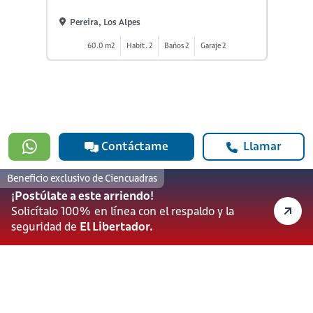
Pereira, Los Alpes
Perei
60.0 m2
Habit. 2
Baños 2
Garaje 2
Contáctame
Llamar
Beneficio exclusivo de Ciencuadras
#923
¡Postúlate a este arriendo!
601 3905331
Solicítalo 100% en línea con el respaldo y la
lineadesoporte923@serviciosbolivar.com
seguridad de
El Libertador.
Canales de preferencia
Preguntas frecuentes
Políticas de Cookies
Términos y Condiciones