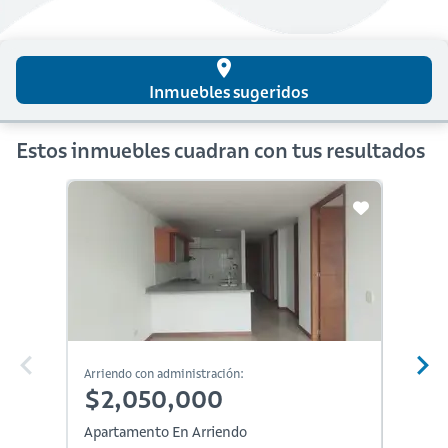
place
Inmuebles sugeridos
Estos inmuebles cuadran con tus resultados
Arriendo con administración:
Arriendo
$2,050,000
$2,
Apartamento En Arriendo
Aparta