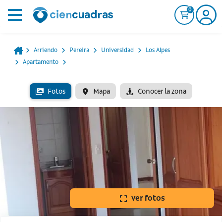
0
Arriendo
Pereira
Universidad
Los Alpes
Apartamento
Fotos
Mapa
Conocer la zona
ver fotos