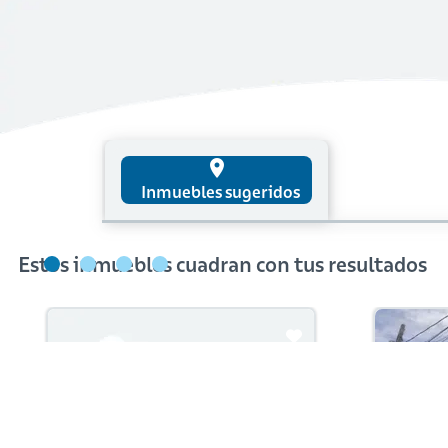
place
Inmuebles sugeridos
Estos inmuebles cuadran con tus resultados