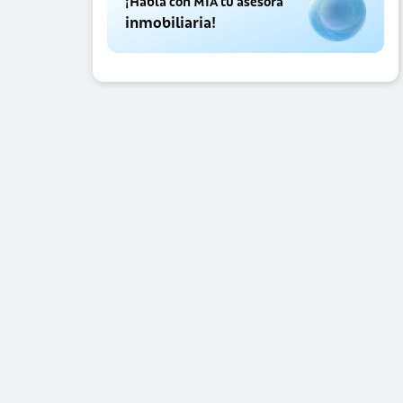
¡Habla con MIA tu asesora
inmobiliaria!