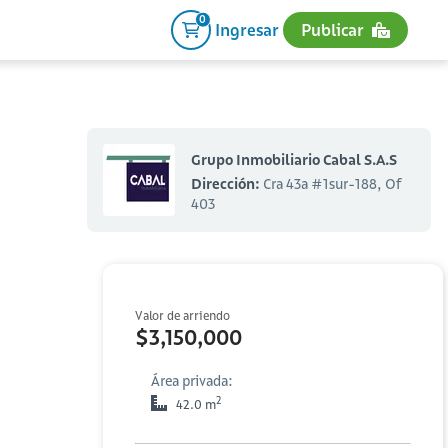
0
Ingresar
Publicar
Grupo Inmobiliario Cabal S.A.S
Dirección:
Cra 43a #1sur-188, Of
403
Valor de arriendo
$3,150,000
Área privada:
2
42.0 m