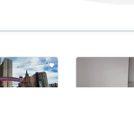
con administración:
Arriendo con administración:
000,000
$3,100,000
ento En Arriendo
Apartamento En Arriendo