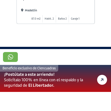
Medellín
Medel
87.0 m2
Habit. 2
Baños 2
Garaje 1
2
#923
Beneficio exclusivo de Ciencuadras
601 3905331
¡Postúlate a este arriendo!
lineadesoporte923@serviciosbolivar.com
Solicítalo 100% en línea con el respaldo y la
Canales de preferencia
seguridad de
El Libertador.
Preguntas frecuentes
Políticas de Cookies
Términos y Condiciones