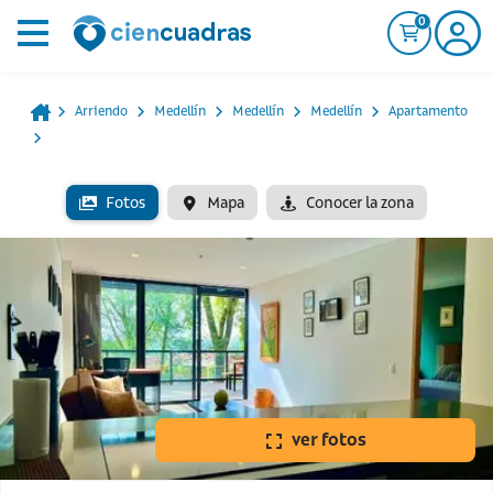
0
Arriendo
Medellín
Medellín
Medellín
Apartamento
Fotos
Mapa
Conocer la zona
ver fotos