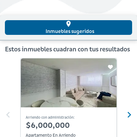
place
Inmuebles sugeridos
Estos inmuebles cuadran con tus resultados
Arriendo con administración:
Arriendo
$6,000,000
$4,
Apartamento En Arriendo
Aparta