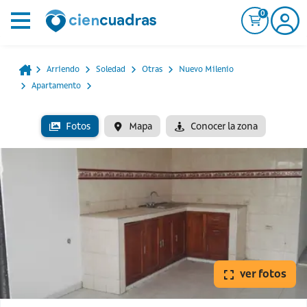
0
Arriendo
Soledad
Otras
Nuevo Milenio
Apartamento
Fotos
Mapa
Conocer la zona
ver fotos