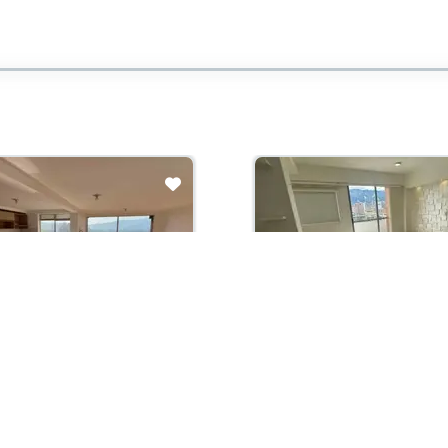
ción
con administración:
Arriendo con administración:
000,000
$1,950,000
ento En Arriendo
Apartamento En Arriendo