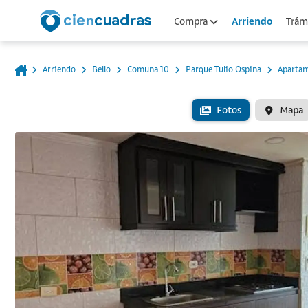
Arriendo
Compra
Trámi
Arriendo
Bello
Comuna 10
Parque Tulio Ospina
Aparta
Fotos
Mapa