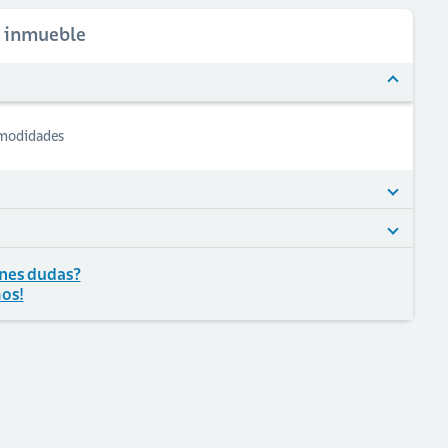
l inmueble
omodidades
nes dudas?
os!