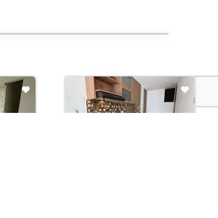
Arriendo con administración:
$1,550,000
Apartamento En Arriendo