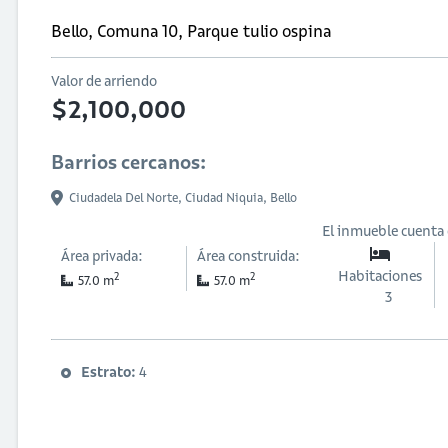
Bello, Comuna 10, Parque tulio ospina
Valor de arriendo
$2,100,000
Barrios cercanos:
Ciudadela Del Norte,
Ciudad Niquia,
Bello
El inmueble cuenta
Área privada:
Área construida:
Habitaciones
2
2
57.0 m
57.0 m
3
Estrato:
4