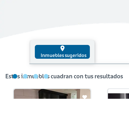
place
Inmuebles sugeridos
Estos inmuebles cuadran con tus resultados