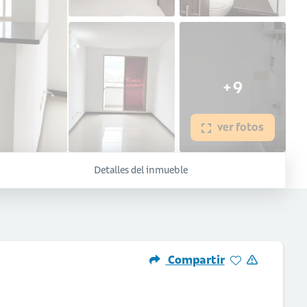
+9
ver fotos
Detalles del inmueble
Compartir