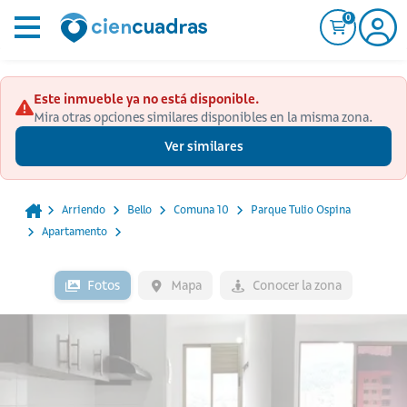
0
Este inmueble ya no está disponible.
Mira otras opciones similares disponibles en la misma zona.
Ver similares
Arriendo
Bello
Comuna 10
Parque Tulio Ospina
Apartamento
Fotos
Mapa
Conocer la zona