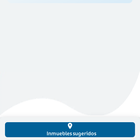
place
Inmuebles sugeridos