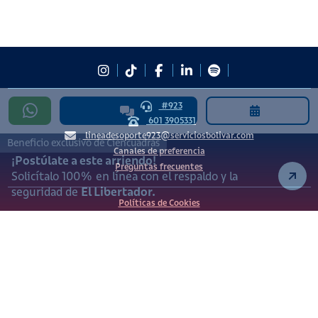
#923
601 3905331
lineadesoporte923@serviciosbolivar.com
Beneficio exclusivo de Ciencuadras
Canales de preferencia
¡Postúlate a este arriendo!
Preguntas frecuentes
Solicítalo 100% en línea con el respaldo y la
seguridad de
El Libertador.
Políticas de Cookies
Términos y Condiciones
Política de Tratamiento de Datos Personales
Vigilado Superintendencia de Industria y Comercio (SIC)
Ciencuadras 2026 © - Servicios Bolívar S.A. NIT:
900.311.092-7. Dirección de notificaciones: Av. Cl 26 # 69 76
Bogotá D.C.