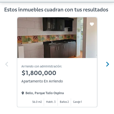
Estos inmuebles cuadran con tus resultados
Arriendo con administración:
Arriendo
$1,800,000
$2,
Apartamento En Arriendo
Aparta
Bello, Parque Tulio Ospina
Bello
56.0 m2
Habit. 3
Baños 2
Garaje 1
7