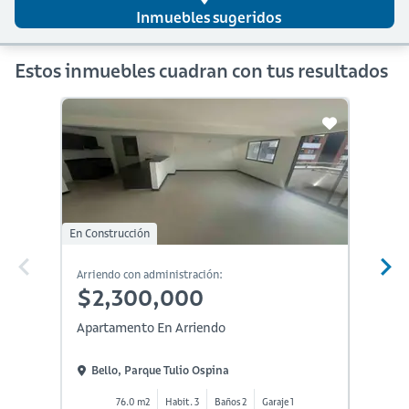
Inmuebles sugeridos
Estos inmuebles cuadran con tus resultados
En Construcción
Arriendo con administración:
Arriendo
$2,300,000
$1,
Apartamento En Arriendo
Aparta
Bello, Parque Tulio Ospina
Bello
76.0 m2
Habit. 3
Baños 2
Garaje 1