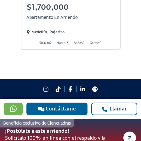
$1,700,000
$1,
Apartamento En Arriendo
Aparta
Medellín, Pajarito
Medel
50.0 m2
Habit. 3
Baños 1
Garaje 0
5
#923
Contáctame
Llamar
601 3905331
lineadesoporte923@serviciosbolivar.com
Beneficio exclusivo de Ciencuadras
Canales de preferencia
¡Postúlate a este arriendo!
Preguntas frecuentes
Solicítalo 100% en línea con el respaldo y la