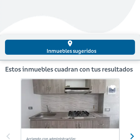
place
Inmuebles sugeridos
Estos inmuebles cuadran con tus resultados
Arriendo con administración:
Arriendo