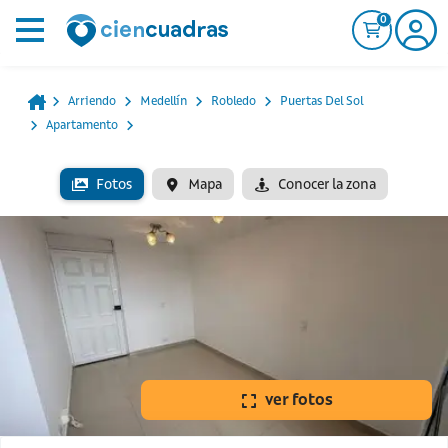
0
Arriendo
Medellín
Robledo
Puertas Del Sol
Apartamento
Fotos
Mapa
Conocer la zona
ver fotos