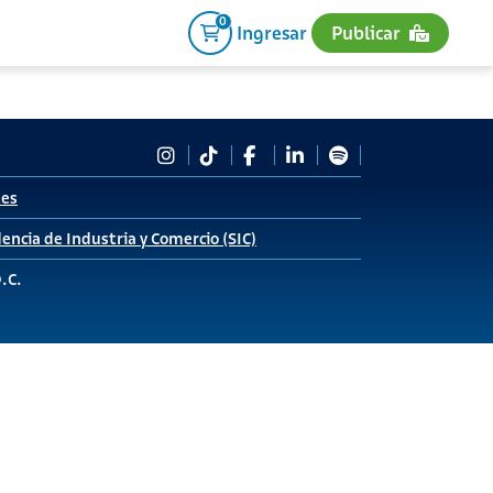
0
Ingresar
Publicar
tes
encia de Industria y Comercio (SIC)
D.C.