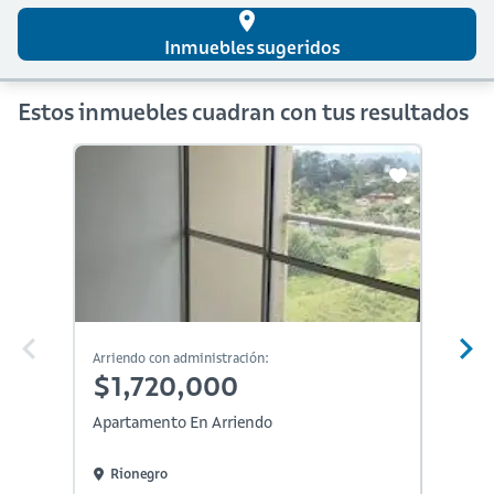
place
Inmuebles sugeridos
Estos inmuebles cuadran con tus resultados
Arriendo con administración:
Arriendo
$1,720,000
$1,
Apartamento En Arriendo
Aparta
Rionegro
Rion