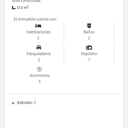
Área construida:
2
57.0 m
El inmueble cuenta con:
Habitaciones
Baños
2
2
Parqueaderos
Depósito
2
1
Ascensores
3
Estrato:
3