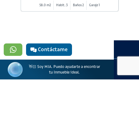
58.0 m2
Habit. 3
Baños 2
Garaje 1
Contáctame
#923
👋🏻 Soy MIA. Puedo ayudarte a encontrar
tu Inmueble ideal.
601 3905331
lineadesoporte923@serviciosbolivar.com
Canales de preferencia
Preguntas frecuentes
Políticas de Cookies
Términos y Condiciones
Política de Tratamiento de Datos Personales
Vigilado Superintendencia de Industria y Comercio (SIC)