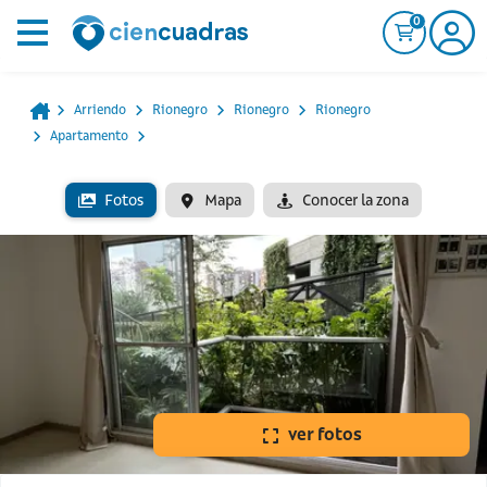
0
Arriendo
Rionegro
Rionegro
Rionegro
Apartamento
Fotos
Mapa
Conocer la zona
ver fotos