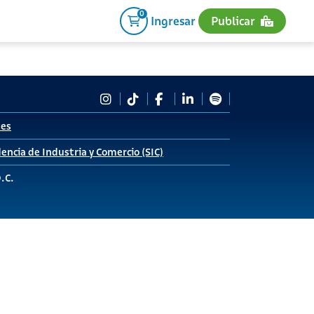
0
Ingresar
Publicar
tes
encia de Industria y Comercio (SIC)
D.C.