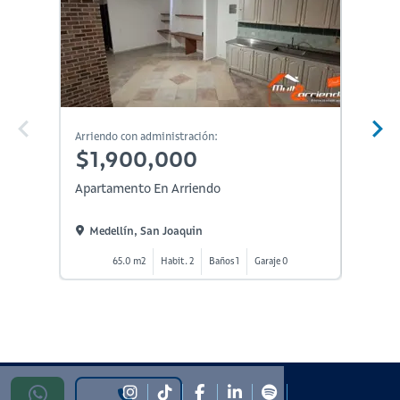
Arriendo con administración:
Arriendo
$1,900,000
$1,
Apartamento En Arriendo
Aparta
Medellín, San Joaquin
Medel
65.0 m2
Habit. 2
Baños 1
Garaje 0
1