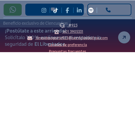
Beneficio exclusivo de Ciencuadras
#923
¡Postúlate a este arriendo!
601 3905331
Solicítalo 100% en línea con el respaldo y la
lineadesoporte923@serviciosbolivar.com
seguridad de
El Libertador.
Canales de preferencia
Preguntas frecuentes
Políticas de Cookies
Términos y Condiciones
Política de Tratamiento de Datos Personales
Vigilado Superintendencia de Industria y Comercio (SIC)
Ciencuadras 2026 © - Servicios Bolívar S.A. NIT:
900.311.092-7. Dirección de notificaciones: Av. Cl 26 # 69 76
Bogotá D.C.