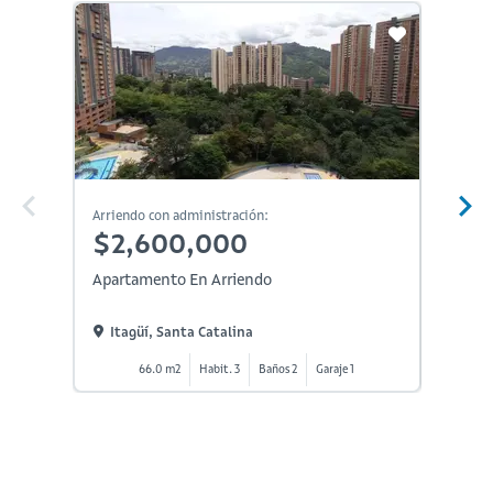
En Constr
Arriendo con administración:
Arriendo
$2,600,000
$3,
Apartamento En Arriendo
Aparta
Itagüí, Santa Catalina
Itagü
66.0 m2
Habit. 3
Baños 2
Garaje 1