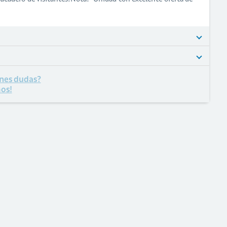
nes dudas?
os!