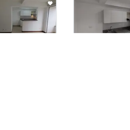
con administración:
Arriendo con administración:
00,000
$2,850,000
ento En Arriendo
Apartamento En Arriendo
ín, Santa Rosa De Lima
Medellín, Santa Rosa De Li
Habit. 3
Baños 2
Garaje 1
65.0 m2
Habit. 2
Baños 2