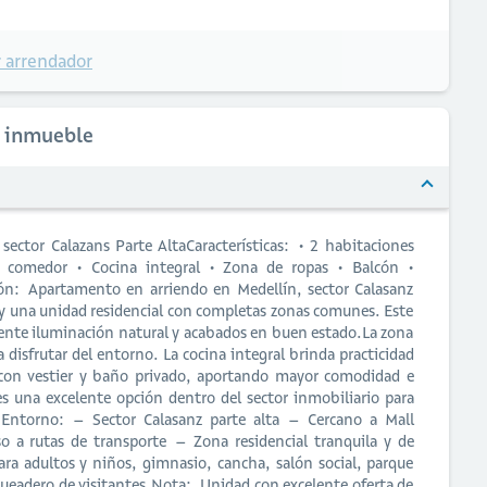
 arrendador
l inmueble
ector Calazans Parte AltaCaracterísticas: • 2 habitaciones
– comedor • Cocina integral • Zona de ropas • Balcón •
ión: Apartamento en arriendo en Medellín, sector Calasanz
a y una unidad residencial con completas zonas comunes. Este
lente iluminación natural y acabados en buen estado.La zona
a disfrutar del entorno. La cocina integral brinda practicidad
a con vestier y baño privado, aportando mayor comodidad e
s una excelente opción dentro del sector inmobiliario para
a.Entorno: – Sector Calasanz parte alta – Cercano a Mall
a rutas de transporte – Zona residencial tranquila y de
ra adultos y niños, gimnasio, cancha, salón social, parque
rqueadero de visitantes.Nota: Unidad con excelente oferta de