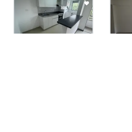
Arriendo con administración:
Arriendo 
$2,800,000
$2,7
Apartamento En Arriendo
Apartam
Medellín, Santa Rosa De Lima
Medell
65.0 m2
Habit. 2
Baños 2
Garaje 1
65.0 m2