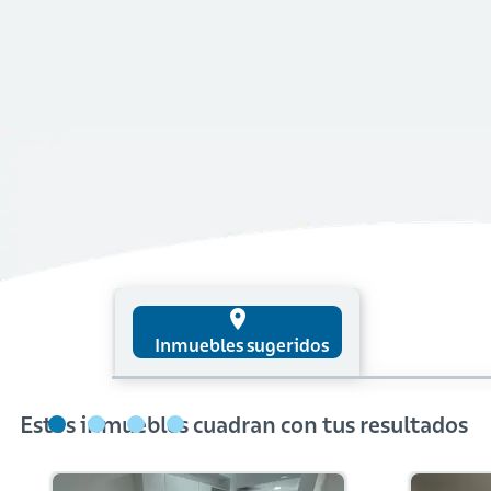
place
Inmuebles sugeridos
Estos inmuebles cuadran con tus resultados