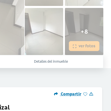
+8
ver fotos
Detalles del inmueble
Compartir
izal