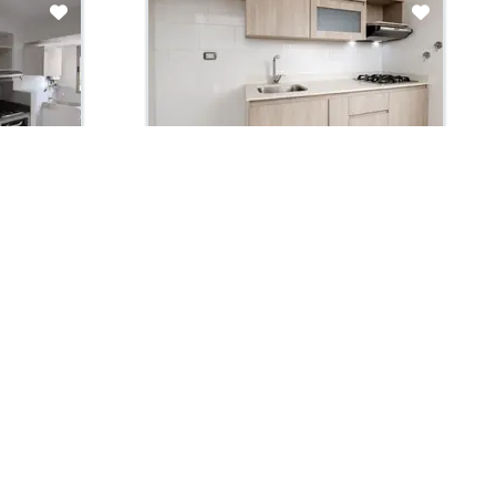
Arriendo con administración:
$2,600,000
Apartamento En Arriendo
ma
Medellín, Santa Rosa De Lima
Garaje 1
60.0 m2
Habit. 2
Baños 2
Garaje 1