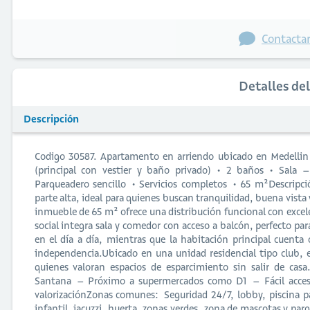
Contactar
Detalles de
Descripción
Codigo 30587. Apartamento en arriendo ubicado en Medellin s
(principal con vestier y baño privado) • 2 baños • Sala 
Parqueadero sencillo • Servicios completos • 65 m²Descripc
parte alta, ideal para quienes buscan tranquilidad, buena vist
inmueble de 65 m² ofrece una distribución funcional con exce
social integra sala y comedor con acceso a balcón, perfecto par
en el día a día, mientras que la habitación principal cuent
independencia.Ubicado en una unidad residencial tipo club, e
quienes valoran espacios de esparcimiento sin salir de cas
Santana – Próximo a supermercados como D1 – Fácil acceso 
valorizaciónZonas comunes: Seguridad 24/7, lobby, piscina pa
infantil, jacuzzi, huerta, zonas verdes, zona de mascotas y pa