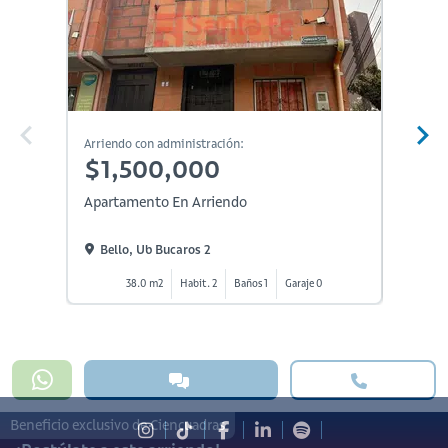
En Constr
Arriendo con administración:
Arriendo
$1,500,000
$1,
Apartamento En Arriendo
Aparta
Bello, Ub Bucaros 2
Bello
38.0 m2
Habit. 2
Baños 1
Garaje 0
Beneficio exclusivo de Ciencuadras