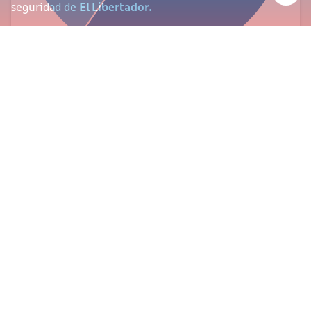
seguridad de
El Libertador.
$8.212.000
Total derechos notariales
Retención en la fuente
$6.000.000
$342.000
IVA
Hipoteca
$1.800.000
Gastos notariales
Hipoteca
Copias**
$70.000
$12.018.000
Total gastos de registro
$6.000.000