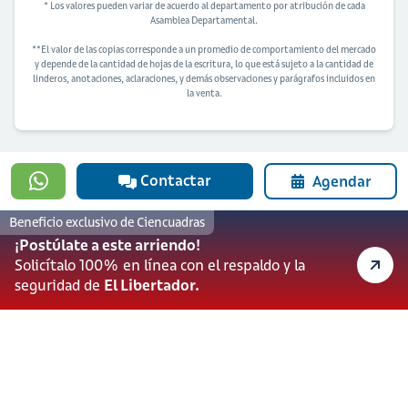
* Los valores pueden variar de acuerdo al departamento por atribución de cada
Asamblea Departamental.
**El valor de las copias corresponde a un promedio de comportamiento del mercado
y depende de la cantidad de hojas de la escritura, lo que está sujeto a la cantidad de
linderos, anotaciones, aclaraciones, y demás observaciones y parágrafos incluidos en
la venta.
Contactar
Agendar
Beneficio exclusivo de Ciencuadras
¿Quieres solicitar financiación para
comprar esta vivienda?
¡Postúlate a este arriendo!
Solicítalo 100% en línea con el respaldo y la
Solicitar ahora
seguridad de
El Libertador.
Banco Davivienda S.A. actúa como prestador de productos y servicios financieros.
Ciencuadras, una marca de Servicios Bolívar S.A actúa como portal web
inmobiliario para la oferta de inmuebles.