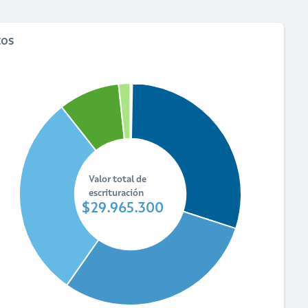
tos
Valor total de
escrituración
$29.965.300