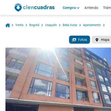
Arriendo
Trámi
Compra
Venta
Bogotá
Usaquén
Bella Suiza
Apartamento
Fotos
Mapa