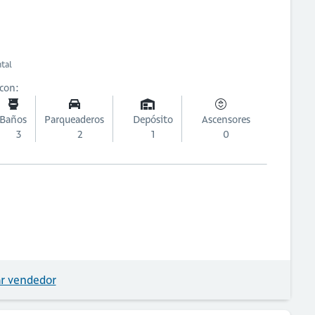
ntal
 con:
Baños
Parqueaderos
Depósito
Ascensores
3
2
1
0
r vendedor