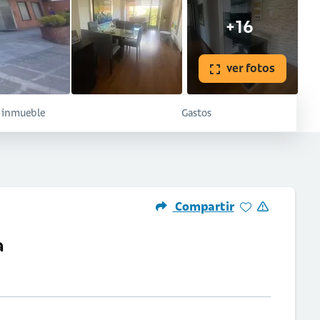
+16
ver fotos
l inmueble
Gastos
Compartir
a