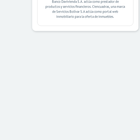
Banco Davivienda S.A. actúa como prestador de
productos y servicios financieros. Ciencuadras, una marca
de Servicios Bolívar S.A actúa como portal web
inmobiliario para la oferta de inmuebles.