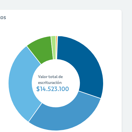
tos
Valor total de
escrituración
$14.523.100