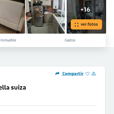
+16
ver fotos
l inmueble
Gastos
Compartir
lla suiza