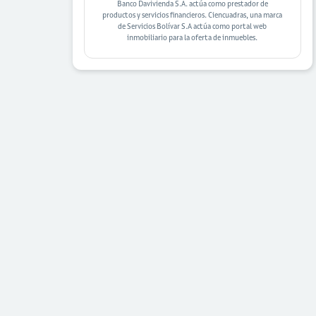
Banco Davivienda S.A. actúa como prestador de
productos y servicios financieros. Ciencuadras, una marca
de Servicios Bolívar S.A actúa como portal web
inmobiliario para la oferta de inmuebles.