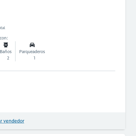
ntal
 con:
Baños
Parqueaderos
2
1
r vendedor