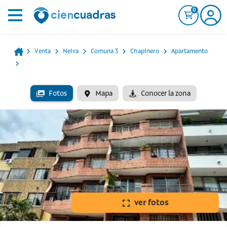
0
Venta
Neiva
Comuna 3
Chapinero
Apartamento
Fotos
Mapa
Conocer la zona
ver fotos