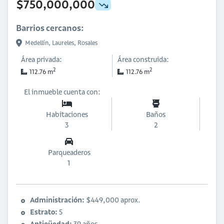
$750,000,000
Barrios cercanos:
Medellín,
Laureles,
Rosales
Área privada:
Área construida:
2
2
112.76 m
112.76 m
El inmueble cuenta con:
Habitaciones
Baños
3
2
Parqueaderos
1
Administración:
$449,000 aprox.
Estrato:
5
Antigüedad:
39 años